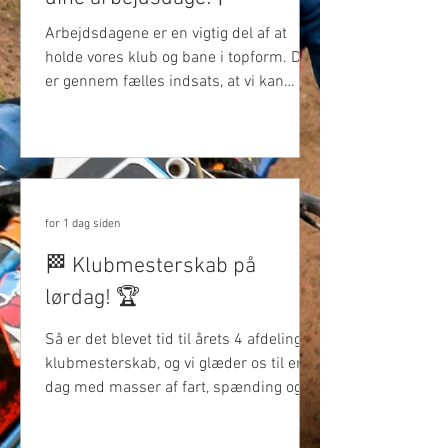
Arbejdsdagene er en vigtig del af at
holde vores klub og bane i topform. Det
er gennem fælles indsats, at vi kan
skabe de bedste rammer for træning,
løb og godt klubfællesskab. Har du
endnu ikke fået gennemført dine
arbejdsdage, så husk at få det gjort
inden sæsonen er slut. Hver en indsats
tæller – og vi har brug for, at alle
for 1 dag siden
bidrager, så vi sammen kan holde
🏁 Klubmesterskab på
klubben kørende. 💪 Tak for hjælpen – vi
lørdag! 🏆
ses på banen! 🏁
Så er det blevet tid til årets 4 afdeling af
klubmesterskab, og vi glæder os til en
dag med masser af fart, spænding og
godt klubfællesskab på banen. Om du
går efter pokalen eller bare vil være med