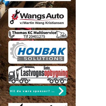
for at hygge dig og få nogle gode
omgange sammen med
klubkammeraterne, så håber vi at se så
mange som muligt. 📅 Lørdag 📍
Ørnedalsbanen ⏰ Mødetid kl. 08.30 Vi
ses på banen! 🏁
Vil du være sponsor? Klik her