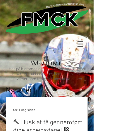
Velkommen!
Her på hjemmesiden vil du finde information
omkring klubben, vores bane og diverse
aktiviteter som foregår i løbet af sæsonen.
Nyheder
for 1 dag siden
🔨 Husk at få gennemført
dine arbejdsdage! 🏁